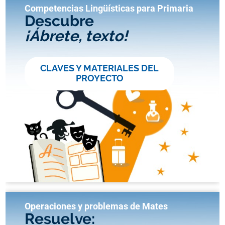
Competencias Lingüísticas para Primaria
Descubre
¡Ábrete, texto!
CLAVES Y MATERIALES DEL
PROYECTO
Operaciones y problemas de Mates
Resuelve: