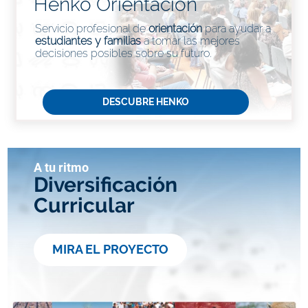
Henko Orientación
Servicio profesional de
orientación
para ayudar a
estudiantes y familias
a tomar las mejores
decisiones posibles sobre su futuro.
DESCUBRE HENKO
A tu ritmo
Diversificación
Curricular
MIRA EL PROYECTO