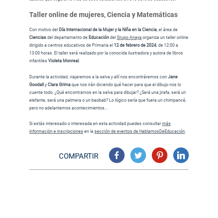
Taller online de mujeres, Ciencia y Matemáticas
Con motivo del
Día Internacional de la Mujer y la Niña en la Ciencia
, el área de
Ciencias
del departamento de
Educación
del
Grupo Anaya
organiza un taller online
dirigido a centros educativos de Primaria el
12 de febrero de 2024
, de 12:00 a
13:00 horas. El taller será realizado por la conocida ilustradora y autora de libros
infantiles
Violeta Monreal
.
Durante la actividad, viajaremos a la selva y allí nos encontráremos con
Jane
Goodall
y
Clara Grima
que nos irán diciendo qué hacer para que el dibujo nos lo
cuente todo. ¿Qué encontrarnos en la selva para dibujar? ¿Será una jirafa, será un
elefante, será una palmera o un baobab? Lo lógico sería que fuera un chimpancé,
pero no adelantemos acontecimientos...
Si estás interesado o interesada en esta actividad puedes consultar
más
información e inscripciones
en la
sección de eventos de HablamosDeEducación
.
COMPARTIR