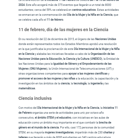
2024
. Este año acogerá más de 375 eventos que llegarán a un total de 8000
estudiantes; cerca del 59% se celebrará en
centros educativos
. Estas actividades
se enmarcan en la conmemoración del
Día de la Mujer y la Niña en la Ciencia
, que
se celebra cada año el
11 de febrero
.
11 de febrero, día de las mujeres en la Ciencia
En su resolución del 22 de diciembre de 2015, el órgano de las
Naciones Unidas
donde están representados todos los Estados Miembros aprobó una resolución
en la que justificaba la proclamación de este
Día Internacional de la Mujer y la Niña
en la Ciencia
y alababa las iniciativas llevadas a cabo de la
Organización de las
Naciones Unidas para la Educación, la Ciencia y la Cultura
(
UNESCO
), la Entidad de
las Naciones Unidas para la
Igualdad de Género y el Empoderamiento de las
Mujeres
(
ONU Mujeres
), la Unión Internacional de Telecomunicaciones (UIT) y
otras organizaciones competentes para
apoyar a las mujeres científicas
y
promover el acceso de las mujeres y las niñas
a la educación, la capacitación y la
investigación en los ámbitos de la
ciencia
, la
tecnología
, la
ingeniería
y las
matemáticas
.
Ciencia inclusiva
Con motivo del
Día Internacional de la Mujer y la Niña en la Ciencia
, la
Iniciativa 11
de Febrero
organiza una serie de actividades para unir, por octavo año
consecutivo,
el ámbito STEM y el educativo
, con iniciativas en las aulas de
educación como un ámbito muy importante en el que combatir la
brecha de
género en el mundo de la ciencia
. Por ello, casi 172 personas de la comunidad
STEM, en su mayoría
mujeres investigadoras
, impartirán más de 230
charlas y
talleres
que llegarán a más de 8000 estudiantes en 340 centros educativos.